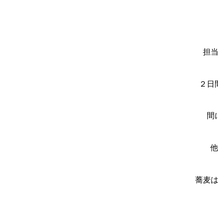
担
２日
間
蕎麦