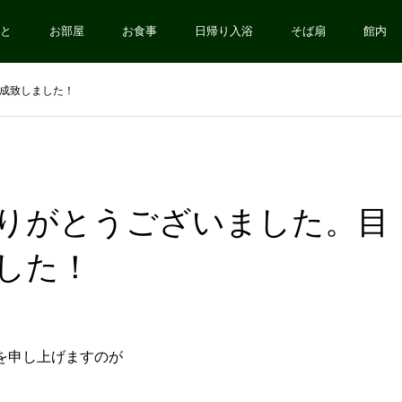
と
お部屋
お食事
日帰り入浴
そば扇
館内
成致しました！
りがとうございました。目
した！
を申し上げますのが