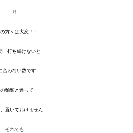
只
当の方々は大変！！
間 打ち続けないと
に合わない数です
他の麺類と違って
は、置いておけません
それでも