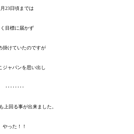
2月23日頃までは
全く目標に届かず
め掛けていたのですが
こジャパンを思い出し
････････
食も上回る事が出来ました。
やった！！