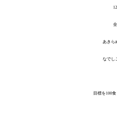
1
あきら
なでし
目標を100