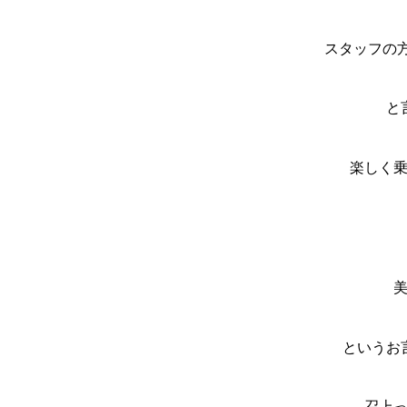
スタッフの方
と
楽しく
というお
召上